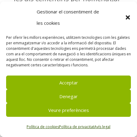
i recordar els nostres éssers
Gestionar el consentiment de
estimats.
les cookies
Per oferir les millors experiències, utilitzem tecnologies com les galetes
El
crisantem
serà l’estrella
per emmagatzemar i/o accedir a la informació del dispositiu. El
consentiment d'aquestes tecnologies ens permetrà processar dades
d’aquesta festivitat, però també
com ara el comportament de navegació o les identificacions úniques en
aquest lloc. No consentir o retirar el consentiment, pot afectar
hi ha l’opció de dur centres i rams
negativament certes característiques i funcions.
de flors que trobaràs a qualsevol
Acceptar
dels establiments del
Grup La
Denegar
Rasa
.
Veure preferències
Vine’ns a veure, envia’ns un
Política de cookies
Política de privacitat
Avís legal
whatsapp o truca’ns. Encarrega