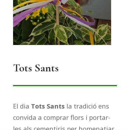
Tots Sants
El dia
Tots Sants
la tradició ens
convida a comprar flors i portar-
les als cementiris per homenatjar