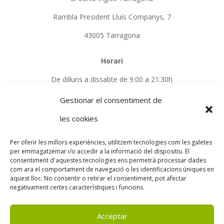
Rambla President Lluís Companys, 7
43005 Tarragona
Horari
De dilluns a dissabte de 9:00 a 21:30h
Gestionar el consentiment de
Telèfon
les cookies
679 74 05 49
Per oferir les millors experiències, utilitzem tecnologies com les galetes
per emmagatzemar i/o accedir a la informació del dispositiu. El
consentiment d'aquestes tecnologies ens permetrà processar dades
PROGRAMA KIT DIGITAL COFINANCIADO POR LOS
com ara el comportament de navegació o les identificacions úniques en
FONDOS NEXT GENERATION (EU) DEL MECANISMO
aquest lloc. No consentir o retirar el consentiment, pot afectar
DE RECUPERACIÓN Y RESILIENCIA.
negativament certes característiques i funcions.
Acceptar