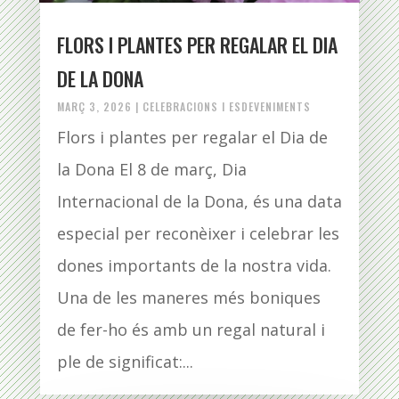
FLORS I PLANTES PER REGALAR EL DIA
DE LA DONA
MARÇ 3, 2026
|
CELEBRACIONS I ESDEVENIMENTS
Flors i plantes per regalar el Dia de
la Dona El 8 de març, Dia
Internacional de la Dona, és una data
especial per reconèixer i celebrar les
dones importants de la nostra vida.
Una de les maneres més boniques
de fer-ho és amb un regal natural i
ple de significat:...