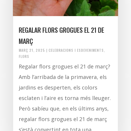
REGALAR FLORS GROGUES EL 21 DE
MARÇ
MARÇ 21, 2025
|
CELEBRACIONS I ESDEVENIMENTS
,
FLORS
Regalar flors grogues el 21 de març?
Amb l’arribada de la primavera, els
jardins es desperten, els colors
esclaten i l’aire es torna més lleuger.
Però sabíeu que, en els últims anys,
regalar flors grogues el 21 de març
s’està convertint en tota una