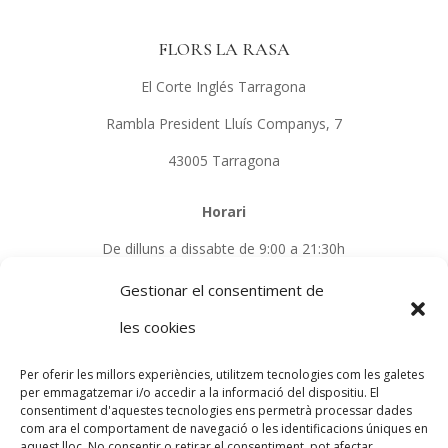
FLORS LA RASA
El Corte Inglés Tarragona
Rambla President Lluís Companys, 7
43005 Tarragona
Horari
De dilluns a dissabte de 9:00 a 21:30h
Gestionar el consentiment de
Telèfon
les cookies
679 74 05 49
Per oferir les millors experiències, utilitzem tecnologies com les galetes
per emmagatzemar i/o accedir a la informació del dispositiu. El
consentiment d'aquestes tecnologies ens permetrà processar dades
PROGRAMA KIT DIGITAL COFINANCIADO POR LOS
com ara el comportament de navegació o les identificacions úniques en
FONDOS NEXT GENERATION (EU) DEL MECANISMO
aquest lloc. No consentir o retirar el consentiment, pot afectar