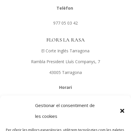
Telèfon
977 05 03 42
FLORS LA RASA
El Corte Inglés Tarragona
Rambla President Lluís Companys, 7
43005 Tarragona
Horari
De dilluns a dissabte de 9:00 a 21:30h
Gestionar el consentiment de
Telèfon
les cookies
679 74 05 49
Per oferir les millors experiències, utilitzem tecnologies com les galetes