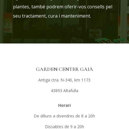
plantes, també podrem oferir-vos consells pel
seu tractament, cura i manteniment.
GARDEN CENTER GAIÀ
Antiga ctra. N-340, km 1173
43893 Altafulla
Horari
De dilluns a divendres de 8 a 20h
Dissabtes de 9 a 20h