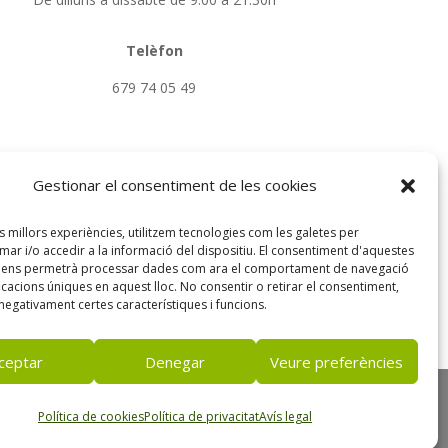
Telèfon
679 74 05 49
Gestionar el consentiment de les cookies
DE RECUPERACIÓN Y RESILIENCIA.
es millors experiències, utilitzem tecnologies com les galetes per
r i/o accedir a la informació del dispositiu. El consentiment d'aquestes
s ens permetrà processar dades com ara el comportament de navegació
ficacions úniques en aquest lloc. No consentir o retirar el consentiment,
negativament certes característiques i funcions.
ceptar
Denegar
Veure preferències
a de Cookies
Política de cookies
Política de privacitat
Avís legal