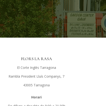
FLORS LA RASA
El Corte Inglés Tarragona
Rambla President Lluís Companys, 7
43005 Tarragona
Horari
De dilluns a dissabte de 9:00 a 21:30h