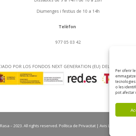
Diumenges i festius de 10 a 14h
Telèfon
977 05 03 42
IADO POR LOS FONDOS NEXT GENERATION (EU) DEL MECANISMO 
Per oferir l
emmagatzema
tecnologie
o les identi
pot afectar 
Ac
asa – 2023. All rights reserved. Política de Privacitat | Avis Legal | Polític