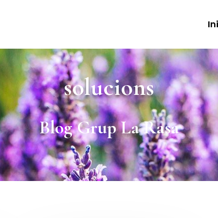
In
solucions
Blog Grup La Rasa