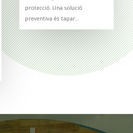
protecció. Una solució
preventiva és tapar...