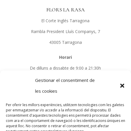
FLORS LA RASA
El Corte Inglés Tarragona
Rambla President Lluís Companys, 7
43005 Tarragona
Horari
De dilluns a dissabte de 9:00 a 21:30h
Gestionar el consentiment de
Telèfon
les cookies
679 74 05 49
Per oferir les millors experiències, utilitzem tecnologies com les galetes
per emmagatzemar i/o accedir a la informació del dispositiu. El
consentiment d'aquestes tecnologies ens permetrà processar dades
PROGRAMA KIT DIGITAL COFINANCIADO POR LOS
com ara el comportament de navegació o les identificacions úniques en
FONDOS NEXT GENERATION (EU) DEL MECANISMO
aquest lloc. No consentir o retirar el consentiment, pot afectar
DE RECUPERACIÓN Y RESILIENCIA.