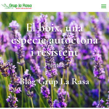
El boix, una
espècie autòctona
i resistent
Plantes
Blog Grup La Rasa