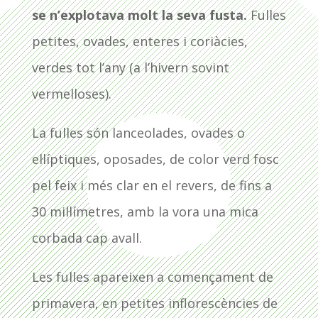
se n’explotava molt la seva fusta.
Fulles
petites, ovades, enteres i coriàcies,
verdes tot l’any (a l’hivern sovint
vermelloses).
La fulles són lanceolades, ovades o
el·líptiques, oposades, de color verd fosc
pel feix i més clar en el revers, de fins a
30 mil·límetres, amb la vora una mica
corbada cap avall.
Les fulles apareixen a començament de
primavera, en petites inflorescències de