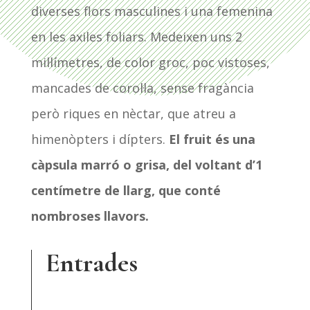
diverses flors masculines i una femenina
en les axiles foliars. Medeixen uns 2
mil·límetres, de color groc, poc vistoses,
mancades de corol·la, sense fragància
però riques en nèctar, que atreu a
himenòpters i dípters.
El fruit és una
càpsula marró o grisa, del voltant d’1
centímetre de llarg, que conté
nombroses llavors.
Entrades