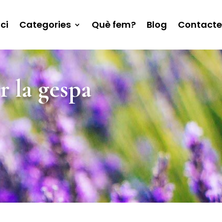
ici
Categories
Què fem?
Blog
Contacte
r la gespa