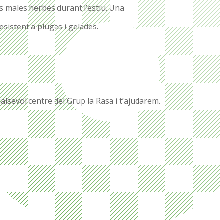
s males herbes durant l’estiu. Una
sistent a pluges i gelades.
alsevol centre del Grup la Rasa i t’ajudarem.