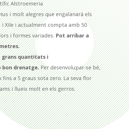
tífic Alstroemeria
vius i molt alegres que engalanarà els
rú i Xile i actualment compta amb 50
lors i formes variades.
Pot arribar a
ímetres.
 grans quantitats i
b bon drenatge.
Per desenvolupar-se bé,
 fins a 5 graus sota zero. La seva flor
ams i llueix molt en els gerros.