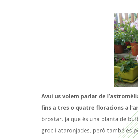
Avui us volem parlar de l’astromèli
fins a tres o quatre floracions a l’a
brostar, ja que és una planta de bul
groc i ataronjades, però també es po