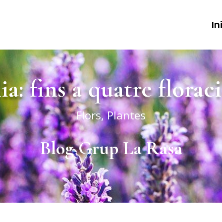
In
ia: fins a quatre floraci
Flors
,
Plantes
Blog Grup La Rasa