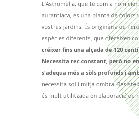
L’Astromèlia, que té com a nom cien
aurantiaca, és una planta de colors 
vostres jardins. És originària de Pe
espècies diferents, que ofereixen co
créixer fins una alçada de 120 cent
Necessita rec constant, però no en
s’adequa més a sòls profunds i am
necessita sol i mitja ombra. Resisteix
és molt utilitzada en elaboració de r