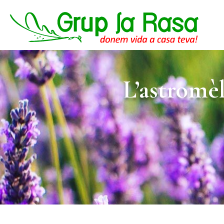
L’astromèl