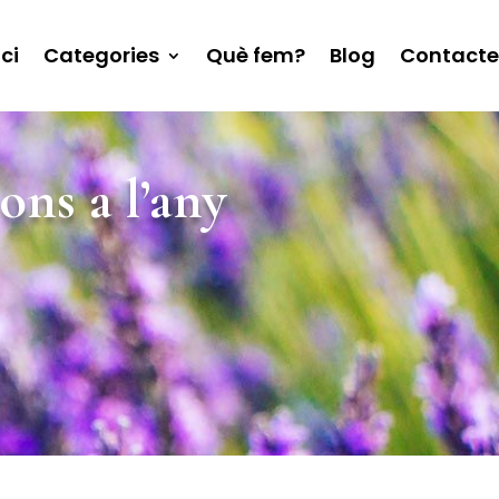
ici
Categories
Què fem?
Blog
Contacte
ons a l’any