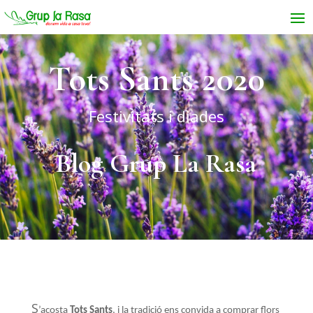
Tots Sants 2020
Festivitats i diades
Blog Grup La Rasa
S
’acosta
Tots Sants
, i la tradició ens convida a comprar flors