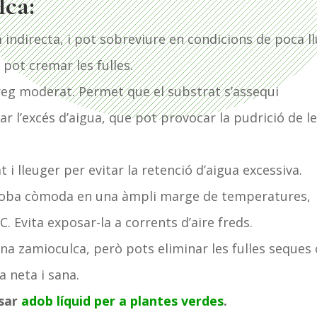
lca:
 indirecta, i pot sobreviure en condicions de poca l
e pot cremar les fulles.
reg moderat. Permet que el substrat s’assequi
r l’excés d’aigua, que pot provocar la pudrició de l
 i lleuger per evitar la retenció d’aigua excessiva.
roba còmoda en una àmpli marge de temperatures,
C. Evita exposar-la a corrents d’aire freds.
na zamioculca, però pots eliminar les fulles seques 
 neta i sana.
osar
adob líquid per a plantes verdes
.