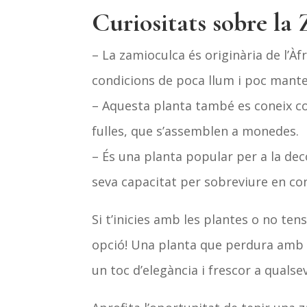
Curiositats sobre la
– La zamioculca és originària de l’Àf
condicions de poca llum i poc mant
– Aquesta planta també es coneix co
fulles, que s’assemblen a monedes.
– És una planta popular per a la deco
seva capacitat per sobreviure en co
Si t’inicies amb les plantes o no ten
opció! Una planta que perdura amb 
un toc d’elegància i frescor a qualsev