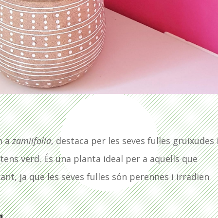
m a
zamiifolia
, destaca per les seves fulles gruixudes 
tens verd. És una planta ideal per a aquells que
nt, ja que les seves fulles són perennes i irradien