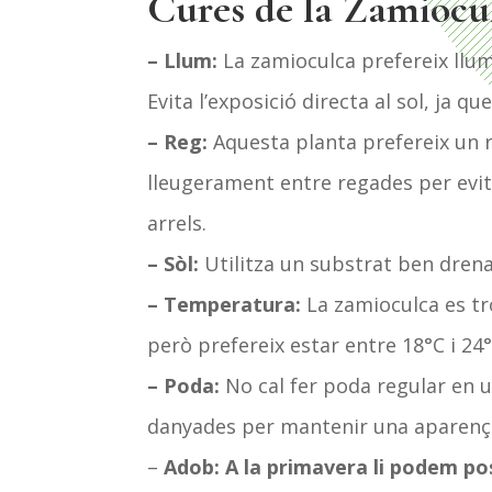
Cures de la Zamiocu
– Llum:
La zamioculca prefereix llum
Evita l’exposició directa al sol, ja qu
– Reg:
Aquesta planta prefereix un 
lleugerament entre regades per evita
arrels.
– Sòl:
Utilitza un substrat ben drenat
– Temperatura:
La zamioculca es t
però prefereix estar entre 18°C i 24°
– Poda:
No cal fer poda regular en u
danyades per mantenir una aparença
–
Adob: A la primavera li podem p