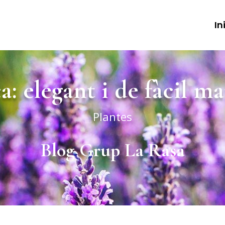
In
: elegant i de fàcil 
Plantes
Blog Grup La Rasa