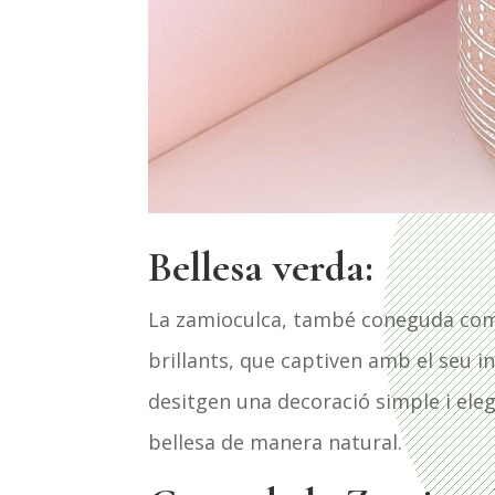
B
ellesa verda:
La zamioculca, també coneguda co
brillants, que captiven amb el seu in
desitgen una decoració simple i elega
bellesa de manera natural.