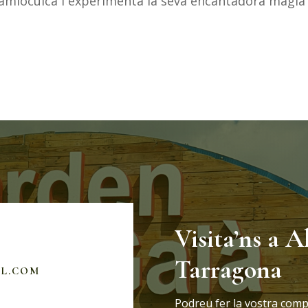
 zamioculca i experimenta la seva encantadora màgia
Visita’ns a A
Tarragona
IL.COM
Podreu fer la vostra comp