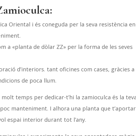
 Zamioculca:
rica Oriental i és coneguda per la seva resistència en
eniment.
m a «planta de dòlar ZZ» per la forma de les seves
ració d’interiors. tant oficines com cases, gràcies a 
ndicions de poca llum.
s molt temps per dedicar-t’hi la zamioculca és la tev
poc manteniment. I alhora una planta que t’aporta
ol espai interior durant tot l’any.