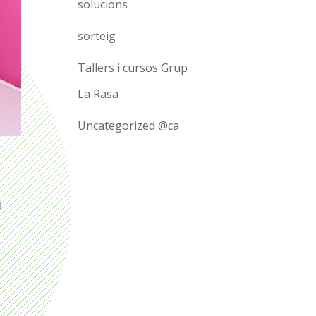
solucions
sorteig
Tallers i cursos Grup
La Rasa
Uncategorized @ca
i