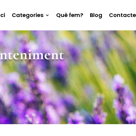
ici
Categories
Què fem?
Blog
Contacte
manteniment