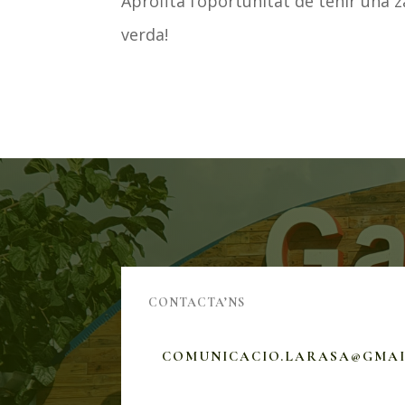
Aprofita l’oportunitat de tenir una
verda!
CONTACTA’NS
COMUNICACIO.LARASA@GMA