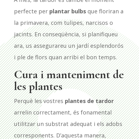
perfecte per
plantar bulbs
que floriran a
la primavera, com tulipes, narcisos o
jacints. En conseqüència, si planifiqueu
ara, us assegurareu un jardí esplendorós
i ple de flors quan arribi el bon temps.
Cura i manteniment de
les plantes
Perquè les vostres
plantes de tardor
arrelin correctament, és fonamental
utilitzar un substrat adequat i els adobs
corresponents. D’aquesta manera,