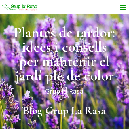
Plantes de tardor:
idees i consells
per mantenir el
jardí ple de color
Grup la Rasa
Blog Grup La Rasa