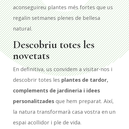
aconseguireu plantes més fortes que us
regalin setmanes plenes de bellesa
natural.
Descobriu totes les
novetats
En definitiva, us convidem a visitar-nos i
descobrir totes les
plantes de tardor,
complements de jardineria i idees
personalitzades
que hem preparat. Així,
la natura transformarà casa vostra en un
espai acollidor i ple de vida.