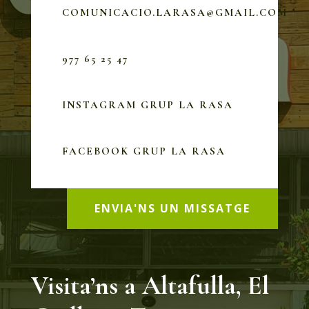
COMUNICACIO.LARASA@GMAIL.COM
977 65 25 47
INSTAGRAM GRUP LA RASA
FACEBOOK GRUP LA RASA
ENVIA'NS UN MISSATGE
Visita’ns a Altafulla, El